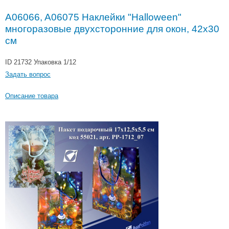
A06066, A06075 Наклейки "Halloween"
многоразовые двухсторонние для окон, 42x30
см
ID 21732
Упаковка 1/12
Задать вопрос
Описание товара