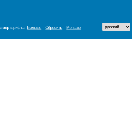
азмер шрифта
Больше
Сбросить
Меньше