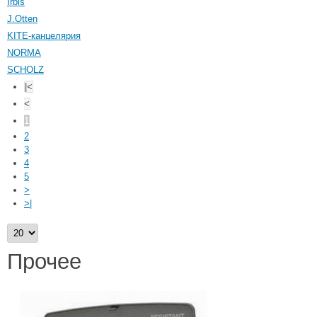
Irbis
J.Otten
KITE-канцелярия
NORMA
SCHOLZ
|<
<
1
2
3
4
5
>
>|
Прочее