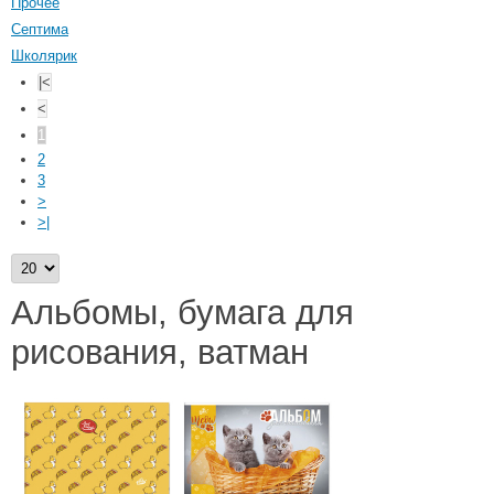
Прочее
Септима
Школярик
|<
<
1
2
3
>
>|
Альбомы, бумага для
рисования, ватман