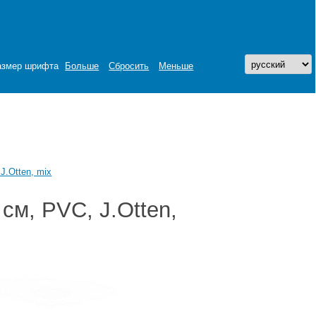
азмер шрифта
Больше
Сбросить
Меньше
J.Otten, mix
см, PVC, J.Otten,